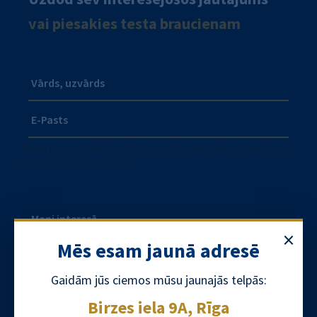
vai piesakies testa braucienam
Vārds, uzvārds
E-Pasts
[honeypot email-331 id:email2 class:email2 move-inline-
css:true nomessage:true]
Mani interesē...
×
Mēs esam jaunā adresē
Gaidām jūs ciemos mūsu jaunajās telpās:
Birzes iela 9A, Rīga