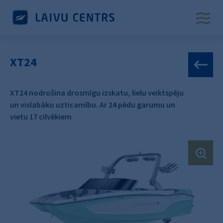
XT24
XT24 nodrošina drosmīgu izskatu, lielu veiktspēju
un vislabāko uzticamību. Ar 24 pēdu garumu un
vietu 17 cilvēkiem