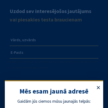
Uzdod sev interesējošos jautājums
vai piesakies testa braucienam
Vārds, uzvārds
E-Pasts
[honeypot email-331 id:email2 class:email2 move-inline-
css:true nomessage:true]
×
Mani interesē...
Mēs esam jaunā adresē
Gaidām jūs ciemos mūsu jaunajās telpās: