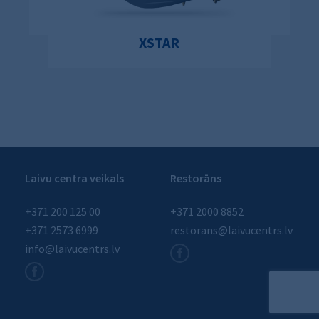
XSTAR
Laivu centra veikals
Restorāns
+371 200 125 00
+371 2000 8852
+371 2573 6999
restorans@laivucentrs.lv
info@laivucentrs.lv